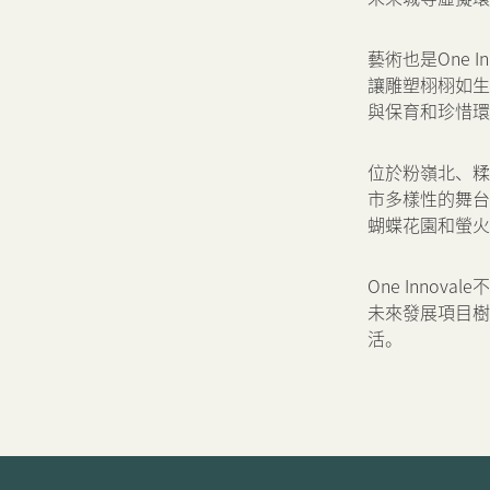
藝術也是One 
讓雕塑栩栩如生
與保育和珍惜環
位於粉嶺北、糅合
市多樣性的舞台。
蝴蝶花園和螢火
One Inno
未來發展項目樹
活。