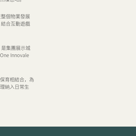
用在整個物業發展
，結合互動遊戲
e 是集團展示城
nnovale
和保育相結合，為
理納入日常生