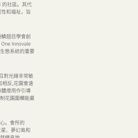
彩 的社區。其代
居性和福祉，旨
港鱗翅目學會創
 Innovale
生態系統的重要
,且對光線非常敏
知相反,花園會遠
極體燈用作引導
制花園圍欄能最
中心。會所的
在火星、夢幻島和
然棲息地。