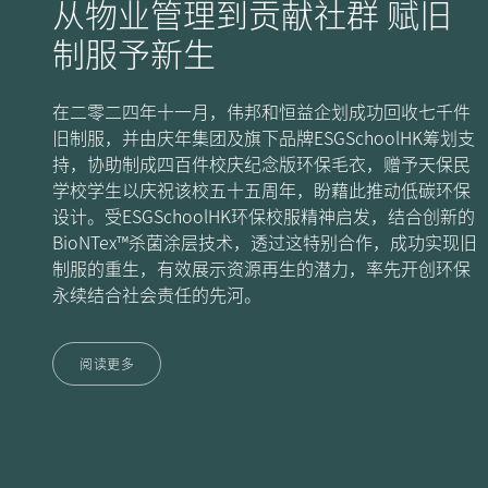
从物业管理到贡献社群 赋旧
制服予新生
在二零二四年十一月，伟邦和恒益企划成功回收七千件
旧制服，并由庆年集团及旗下品牌ESGSchoolHK筹划支
持，协助制成四百件校庆纪念版环保毛衣，赠予天保民
学校学生以庆祝该校五十五周年，盼藉此推动低碳环保
设计。受ESGSchoolHK环保校服精神启发，结合创新的
BioNTex™杀菌涂层技术，透过这特别合作，成功实现旧
制服的重生，有效展示资源再生的潜力，率先开创环保
永续结合社会责任的先河。
阅读更多