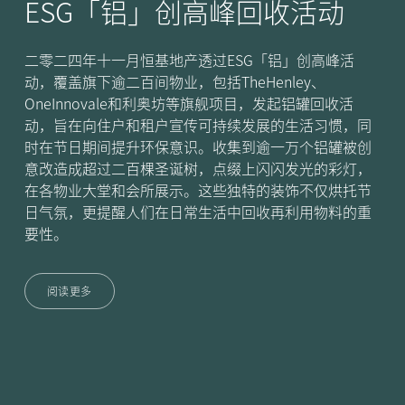
ESG「铝」创高峰回收活动
二零二四年十一月恒基地产透过ESG「铝」创高峰活
动，覆盖旗下逾二百间物业，包括TheHenley、
OneInnovale和利奥坊等旗舰项目，发起铝罐回收活
动，旨在向住户和租户宣传可持续发展的生活习惯，同
时在节日期间提升环保意识。收集到逾一万个铝罐被创
意改造成超过二百棵圣诞树，点缀上闪闪发光的彩灯，
在各物业大堂和会所展示。这些独特的装饰不仅烘托节
日气氛，更提醒人们在日常生活中回收再利用物料的重
要性。
阅读更多