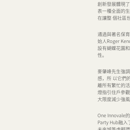
創新發展體現了集
表一種全面的生
在讓整 個社區
通過與著名保育
始人Roger K
設有蝴蝶花園和
性。
麥肇峰先生強調
感，所 以它們
離所有繁忙的活
燈指引住戶參觀
大限度減少強風
One Inno
Party H
未來城等虛擬環