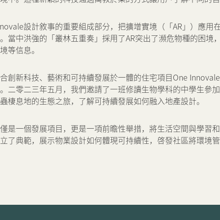
Innovale設計敘事的重要組成部分，把擴增實境（「AR」）應
。當中洪強的「叢林五重奏」採用了AR突出了瀕危物種的困境
境等信息。
創新科技、藝術和可持續發展於一體的住宅項目One Innoval
二零二三年五月，我們邀請了一班修讀生物學科的中學生參加One I
蟲棲息地的生態之旅，了解可持續發展如何融入地產設計。
vale不僅是一個發展項目，更是一項前瞻性舉措，將生活空間與學習
立了典範，展示物業設計如何體現可持續性，啓發社區將環境管