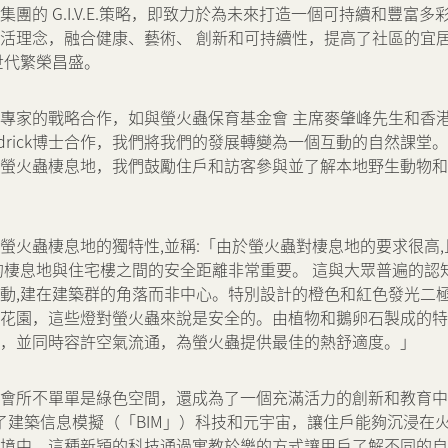
團的 G.I.V.E.策略，即致力於為未來打造一個可持續和豐富多
活理念，融合健康、藝術、 創新和可持續性，提高了社區的宜
世代繁榮昌盛。
專家的戰略合作，如與螢火蟲保育基金會 主席麥肇峰先生和香
endrick博士合作，我們將我們的發展轉變為一個互動的自然課堂。 One
螢火蟲棲息地，我們鼓勵住戶和訪客參與並了解本地野生動物和
螢火蟲棲息地的獨特性,並稱:「由於螢火蟲對棲息地的要求很高
的棲息地與住宅樓之間的安全距離非常重要。 這與大眾普遍的認
動,建在建築群的角落而非中心。特別設計的橙色和紅色發光二
花園，這些燈對螢火蟲來說是安全的。由植物和鵝卵石製成的特
，並同時容許空氣流通，為螢火蟲提供最佳的熱舒適度。」
vale的會所不單單是綠色空間，還成為了一個充滿活力的創新和教育
ub融入了建築信息模擬（「BIM」）科技和元宇宙，讓住戶能夠沉浸
境中。這種新穎的科技通過寓教於樂的方式讓用戶了解不同的自