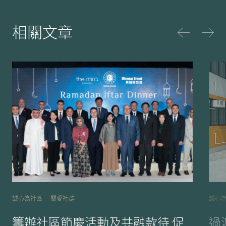
相關文章
誠心為社區
關愛社群
誠心
籌辦社區節慶活動及共融款待 促
過