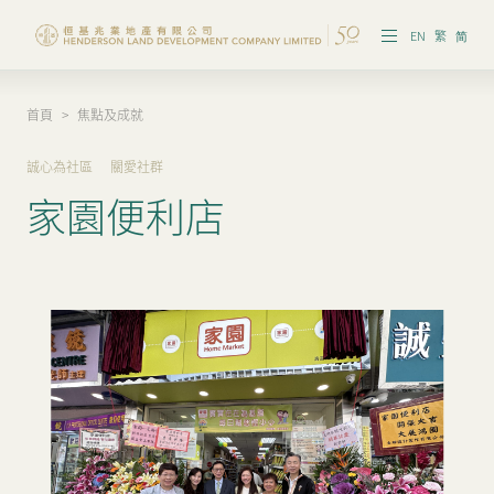
EN
繁
简
首頁
>
焦點及成就
願景及策略
誠心為社區
關愛社群
焦點及成就
家園便利店
管治及政策
報告及刊物