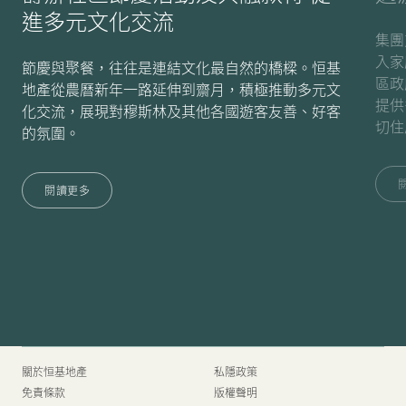
進多元文化交流
集團
入家
節慶與聚餐，往往是連結文化最自然的橋樑。恒基
區政
地產從農曆新年一路延伸到齋月，積極推動多元文
提供
化交流，展現對穆斯林及其他各國遊客友善、好客
切住
的氛圍。
閱讀更多
關於恒基地產
私隱政策
免責條款
版權聲明